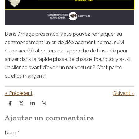
Dans l'image présentée, vous pouvez remarquer au
commencement un cri de déplacement normal suivi
d'une accélération lors de l'approche de l'insecte pour
arriver dans la rapide phase de chasse. Pourquoi y a-t-il
un silence avant d'avoir un nouveau cri? C'est parce
qu'elles mangent !
«
Précédent
Suivant
»
P
P
P
P
a
a
a
a
r
r
r
r
Ajouter un commentaire
t
t
t
t
a
a
a
a
g
g
g
g
Nom *
e
e
e
e