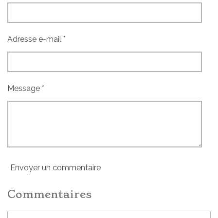
r
r
r
r
Adresse e-mail *
Message *
Envoyer un commentaire
Commentaires